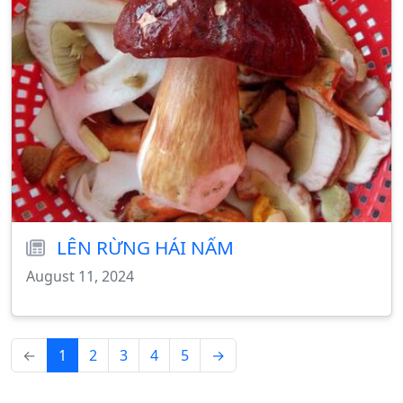
LÊN RỪNG HÁI NẤM
August 11, 2024
←
1
2
3
4
5
→