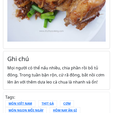
Ghi chú
Mọi người có thể nấu nhiều, chia phần rồi bỏ tủ
đông. Trong tuần bận rộn, cứ rã đông, bắt nồi cơm
lên ăn với thêm dưa leo cà chua là nhanh và ổn!
Tags:
MÓN VIỆT NAM
THỊT GÀ
CƠM
MÓN NGON MỖI NGÀY
HÔM NAY ĂN GÌ