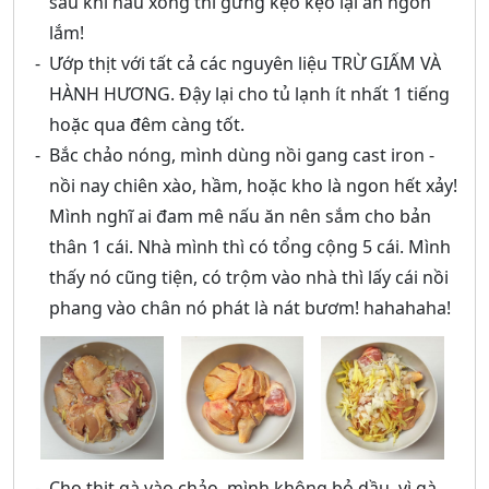
sau khi nấu xong thì gừng kẹo kẹo lại ăn ngon
lắm!
Ướp thịt với tất cả các nguyên liệu TRỪ GIẤM VÀ
HÀNH HƯƠNG. Đậy lại cho tủ lạnh ít nhất 1 tiếng
hoặc qua đêm càng tốt.
Bắc chảo nóng, mình dùng nồi gang cast iron -
nồi nay chiên xào, hầm, hoặc kho là ngon hết xảy!
Mình nghĩ ai đam mê nấu ăn nên sắm cho bản
thân 1 cái. Nhà mình thì có tổng cộng 5 cái. Mình
thấy nó cũng tiện, có trộm vào nhà thì lấy cái nồi
phang vào chân nó phát là nát bươm! hahahaha!
Cho thịt gà vào chảo, mình không bỏ dầu, vì gà