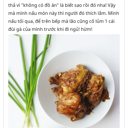
thả vì "không có đồ ăn" là biết sao rồi đó nha! Vậy
mà mình nấu món này thì người đó thích lắm. Mình
nấu tối qua, để trên bếp mà lão cũng cố lủm 1 cái
đùi gà của mình trước khi đi ngủ! hừm!